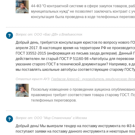
44-ФЗ "О контрактной системе в сфере закупок товаров, раб
муниципальных нужд" не позволяет заключать контракт с у
консультация была проведена в ходе телефонных перегов
Вопрос от: ООО «Бас-ДВ» г.Владивосток
Добрый день, требуется консультация юристов по вопросу нового Г
апреля 2017. В настоящее время на территории РФ не производитс
ГОСТ 33552-2015 (информация из письма заода дилерам). Данный ГО
действителен ли старый ГОСТ Р 51160-98 «Автобусы для перевозки 
указание старого ГОСТ в технической документации? Например, в 
мы поставлять школьные автобусы соответствующие старому ГОСТу 
Ответил юрист АУЗ:
Гредасов Алексей - руководитель юридического де
Поскольку извещение о проведении аукциона опубликовано 
правомерно требует соответствия товара старому ГОСТ.
По
телефонных переговоров
.
Вопрос от: ООО "Мир Станочника" г.Москва
Добрый день! Мы выиграли тендер на поставку инструмента по ФЗ 44
поступают заявки на поставку данного инструмента и некоторые поз