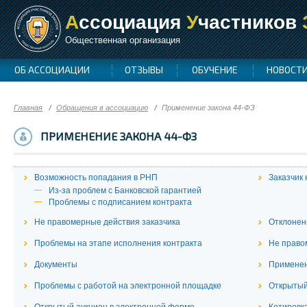
А
ссоциация
У
частников
Общественная организация
ОБ АССОЦИАЦИИ
ОТЗЫВЫ
ОБУЧЕНИЕ
НОВОСТ
Главная
Обращения в ассоциацию
Применение закона 44-ФЗ
ПРИМЕНЕНИЕ ЗАКОНА 44-ФЗ
Возможность попадания в РНП
Заказчик 
Из-за проблем с Банковской гарантией
Проблемы с подписанием контракта
Не правомерные действия заказчика
Отклонен
Проблемы на этапе исполнения контракта
Не право
Документы
Применен
Проблемы с работой на электронной площадке
Открытый
Открытый аукцион в электронной форме
Котировк