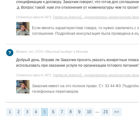
спецификации к договору. Заказчик говорит, что готов доп.соглашен
.д. Вопрос такой: нам эти отклонения от номенклатуры чем то грозит
Ответил юрист АУЗ:
Гредасов Алексей - руководитель юридического де
Если менять характеристики товара, то нужно заключить с
соглашение.
Подробная консультация была проведена в х
Вопрос от: ООО «Вкусный выбор» г.Москва
Добрый день. Вправе ли Заказчик просить указать конкретные показ
использовать при оказании услуги по организации готового питания?
Ответил юрист АУЗ:
Гредасов Алексей - руководитель юридического де
Заказчик имеет на это полное право. Ст. 33 44-ФЗ.
Подробна
телефонных переговоров
.
1
2
3
4
5
6
7
8
9
10
—
23
>>