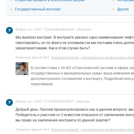
Государственный контракт
Другое
Вопрос от: ООО "Союзлифтмонтаж" г.Барнаул
Мы выиграл контракт. В контракте указано одно наименование лиф
смонтировать, но по факту не успеваем,так как поставка очень долга
характеристиками. Как в этом случае быть?
Ответил юрист АУЗ:
Гредасов Алексей - руководитель юридического де
В соответствии с 44-ФЗ «О контрактной системе в сфере зак
государственных и муниципальных нужд» ваша компания м
дополнительного соглашения к контракту.
Подробная консу
переговоров
.
Вопрос от: ООО "СТРОЙКОМПЛЕКТ" г.Москва
Добрый день. Просим проконсультировать нас в данном вопросе: мы 
Победитель и участник со 2-м местом отказался от заключения конт
мы право на заключение контракта по данной закупке?
Ответил юрист АУЗ:
Гредасов Алексей - руководитель юридического де