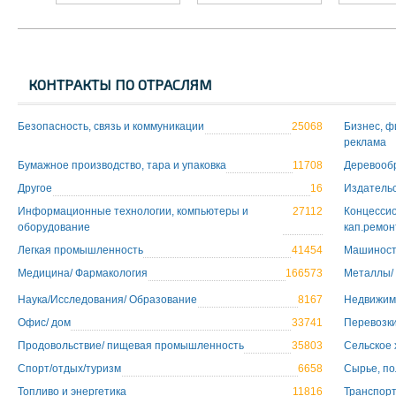
КОНТРАКТЫ ПО ОТРАСЛЯМ
Безопасность, связь и коммуникации
25068
Бизнес, ф
реклама
Бумажное производство, тара и упаковка
11708
Деревообр
Другое
16
Издательс
Информационные технологии, компьютеры и
27112
Концессио
оборудование
кап.ремон
Легкая промышленность
41454
Машиност
Медицина/ Фармакология
166573
Металлы/
Наука/Исследования/ Образование
8167
Недвижимо
Офис/ дом
33741
Перевозки
Продовольствие/ пищевая промышленность
35803
Сельское 
Спорт/отдых/туризм
6658
Сырье, п
Топливо и энергетика
11816
Транспор