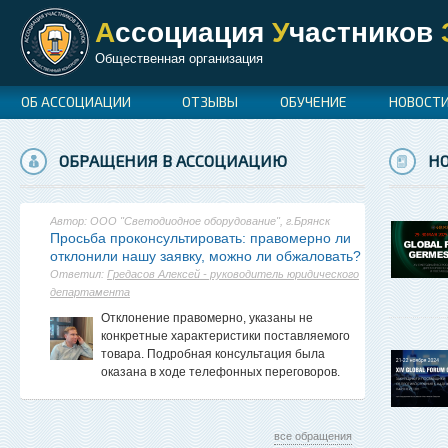
А
ссоциация
У
частников
Общественная организация
ОБ АССОЦИАЦИИ
ОТЗЫВЫ
ОБУЧЕНИЕ
НОВОСТ
ОБРАЩЕНИЯ В АССОЦИАЦИЮ
Н
Автор: ООО "Светодиодное оборудование", г.Брянск
Просьба проконсультировать: правомерно ли
отклонили нашу заявку, можно ли обжаловать?
Ответил:
Гредасов Алексей - руководитель юридического
департамента
Отклонение правомерно, указаны не
конкретные характеристики поставляемого
товара. Подробная консультация была
оказана в ходе телефонных переговоров.
все обращения