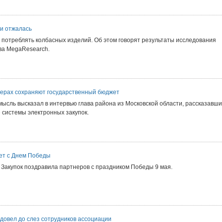
 и отжалась
 потреблять колбасных изделий. Об этом говорят результаты исследования
ва MegaResearch.
дерах сохраняют государственный бюджет
ысль высказал в интервью глава района из Московской области, рассказавш
 системы электронных закупок.
ет с Днем Победы
 Закупок поздравила партнеров с праздником Победы 9 мая.
довел до слез сотрудников ассоциации