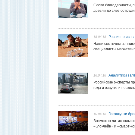
Слова благодарности, п
довели до слез сотрудн
Россияне испы
18.04.18
Наши соотечественники
специалисты маркетинго
Аналитики заг
16.04.18
Российские эксперты п
года и озвучили несколь
Госзакупки бро
10.04.18
Возможно ли использов
«блокчейн» и «смарт-к