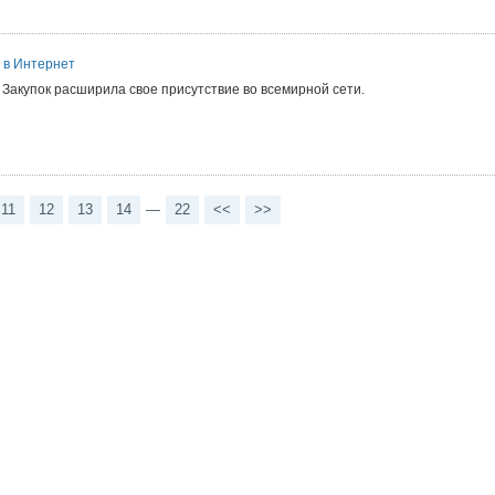
 в Интернет
Закупок расширила свое присутствие во всемирной сети.
11
12
13
14
—
22
<<
>>