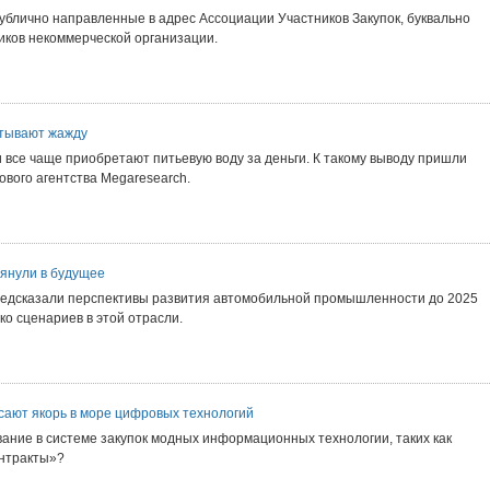
ублично направленные в адрес Ассоциации Участников Закупок, буквально
иков некоммерческой организации.
тывают жажду
 все чаще приобретают питьевую воду за деньги. К такому выводу пришли
вого агентства Megaresearch.
лянули в будущее
редсказали перспективы развития автомобильной промышленности до 2025
ко сценариев в этой отрасли.
сают якорь в море цифровых технологий
ание в системе закупок модных информационных технологии, таких как
онтракты»?