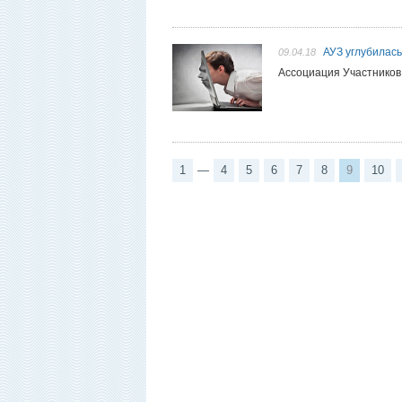
АУЗ углубилась
09.04.18
Ассоциация Участников 
1
—
4
5
6
7
8
9
10