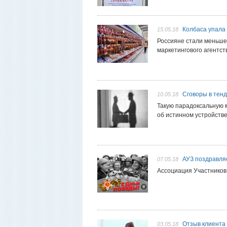
Колбаса упала
15.05.18
Россияне стали меньше
маркетингового агентст
Сговоры в тен
10.05.18
Такую парадоксальную м
об истинном устройстве
АУЗ поздравля
07.05.18
Ассоциация Участников
Отзыв клиента 
03.05.18