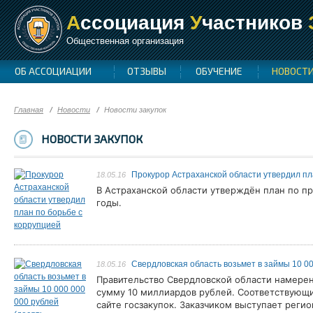
А
ссоциация
У
частников
Общественная организация
ОБ АССОЦИАЦИИ
ОТЗЫВЫ
ОБУЧЕНИЕ
НОВОСТ
Главная
Новости
Новости закупок
НОВОСТИ ЗАКУПОК
Прокурор Астраханской области утвердил пл
18.05.16
В Астраханской области утверждён план по пр
годы.
Свердловская область возьмет в займы 10 00
18.05.16
Правительство Свердловской области намерен
сумму 10 миллиардов рублей. Соответствующи
сайте госзакупок. Заказчиком выступает реги