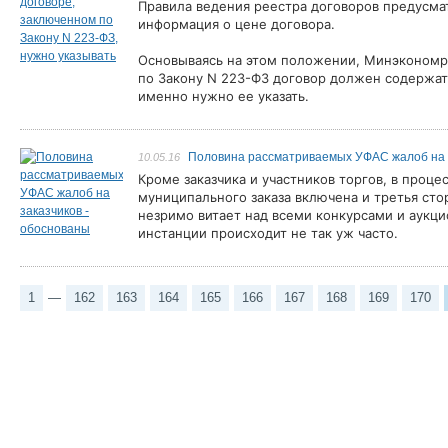
Правила ведения реестра договоров предусмат
информация о цене договора.
Основываясь на этом положении, Минэкономра
по Закону N 223-ФЗ договор должен содержать
именно нужно ее указать.
Половина рассматриваемых УФАС жалоб на з
10.05.16
Кроме заказчика и участников торгов, в проц
муниципального заказа включена и третья ст
незримо витает над всеми конкурсами и аукц
инстанции происходит не так уж часто.
1
—
162
163
164
165
166
167
168
169
170