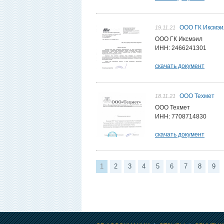
ООО ГК Иксмэи
19.11.21
ООО ГК Иксмэил
ИНН: 2466241301
скачать документ
ООО Техмет
18.11.21
ООО Техмет
ИНН: 7708714830
скачать документ
1
2
3
4
5
6
7
8
9