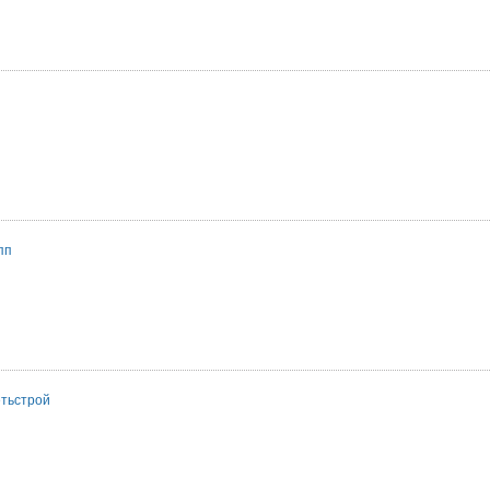
пп
тьстрой