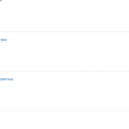
н
 мир
комплекс