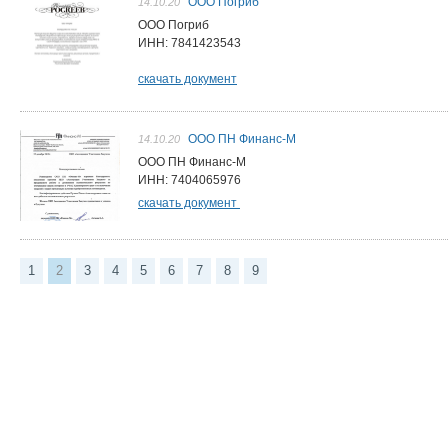
ООО Погриб
14.10.20
ООО Погриб
ИНН: 7841423543
скачать документ
ООО ПН Финанс-М
14.10.20
ООО ПН Финанс-М
ИНН: 7404065976
скачать документ
1
2
3
4
5
6
7
8
9