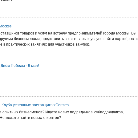
 Москве
ставщиков товаров и услуг на встречу предпринимателей города Москвы. Вы
ругими бизнесменами, представить свои товары и услуги, найти партнёров п
е в практических занятиях для участников закупок.
 Днём Победы - 9 мая!
а Клуба успешных поставщиков Germes
е опытных бизнесменов? Ищете новых подрядчиков, субподрядчиков,
 Не можете найти новых клиентов?