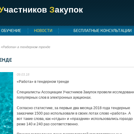
У
частников
З
акупок
ОБУЧЕНИЕ
НОВОСТИ
БЕСПЛАТНЫЕ КОНСУЛЬТАЦИИ
«Работа» в тендерном тренде
РЕНДЕ
09.03.18
«Работа» в тендерном тренде
Специалисты Ассоциации Участников Закупок провели исследован
популярных слов в электронных аукционах.
Согласно статистике, за первые два месяца 2018 года тендерные
заказчики 1500 раз использовали в своих лотах слово «работа». А
вот такие слова, как «отдых» и «праздник» использовались гораздо
реже 140 и 240 раз соответственно.