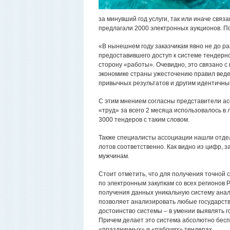
за минувший год услуги, так или иначе свя
предлагали 2000 электронных аукционов. П
«В нынешнем году заказчикам явно не до р
предоставившего доступ к системе тендерно
сторону «работы». Очевидно, это связано с
экономике страны ужесточению правил вед
привычных результатов и другим идентичны
С этим мнением согласны представители ас
«труд» за всего 2 месяца использовалось в л
3000 тендеров с таким словом.
Также специалисты ассоциации нашли отдел
лотов соответственно. Как видно из цифр, 
мужчинам.
Стоит отметить, что для получения точной
по электронным закупкам со всех регионов 
получения данных уникальную систему анал
позволяет анализировать любые государст
достоинство системы – в умении выявлять
Причем делает это система абсолютно беспр
«праздничных» и «рабочих» тендерах.