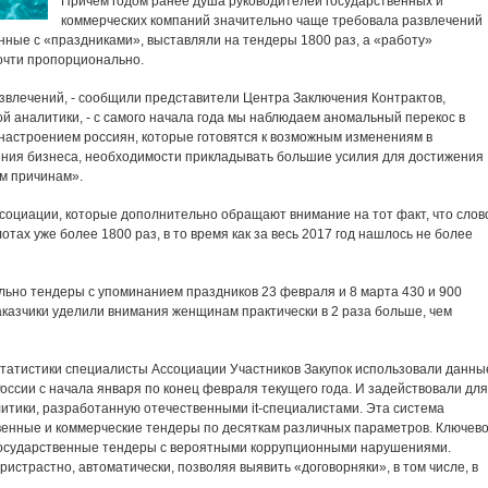
Причем годом ранее душа руководителей государственных и
коммерческих компаний значительно чаще требовала развлечений
занные с «праздниками», выставляли на тендеры 1800 раз, а «работу»
очти пропорционально.
азвлечений, - сообщили представители Центра Заключения Контрактов,
й аналитики, - с самого начала года мы наблюдаем аномальный перекос в
 настроением россиян, которые готовятся к возможным изменениям в
ения бизнеса, необходимости прикладывать большие усилия для достижения
м причинам».
социации, которые дополнительно обращают внимание на тот факт, что слов
отах уже более 1800 раз, в то время как за весь 2017 год нашлось не более
ьно тендеры с упоминанием праздников 23 февраля и 8 марта 430 и 900
заказчики уделили внимания женщинам практически в 2 раза больше, чем
 статистики специалисты Ассоциации Участников Закупок использовали данны
России с начала января по конец февраля текущего года. И задействовали для
итики, разработанную отечественными it-специалистами. Эта система
венные и коммерческие тендеры по десяткам различных параметров. Ключев
 государственные тендеры с вероятными коррупционными нарушениями.
истрастно, автоматически, позволяя выявить «договорняки», в том числе, в