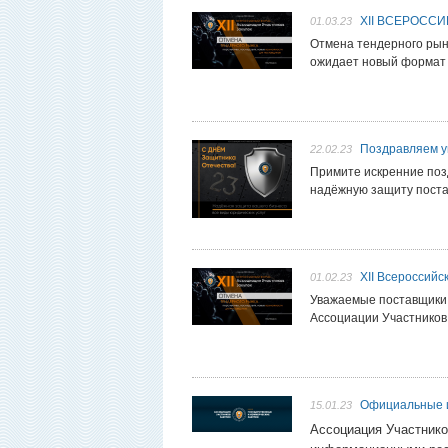
XII ВСЕРОСС
01.03.23
Отмена тендерного рынк
ожидает новый формат
Поздравляем у
22.02.23
Примите искренние поз
надёжную защиту поста
XII Всероссийс
01.02.23
Уважаемые поставщики,
Ассоциации Участников 
Официальные 
15.01.23
Ассоциация Участнико