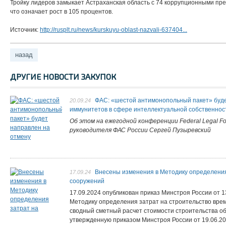
Тройку лидеров замыкает Астраханская область с 74 коррупционными пре
что означает рост в 105 процентов.
Источник:
http://rusplt.ru/news/kurskuyu-oblast-nazvali-637404...
назад
ДРУГИЕ НОВОСТИ ЗАКУПОК
ФАС: «шестой антимонопольный пакет» буд
20.09.24
иммунитетов в сфере интеллектуальной собственнос
Об этом на ежегодной конференции Federal Legal F
руководителя ФАС России Сергей Пузыревский
Внесены изменения в Методику определения
17.09.24
сооружений
17.09.2024 опубликован приказ Минстроя России от 1
Методику определения затрат на строительство вре
сводный сметный расчет стоимости строительства об
утвержденную приказом Минстроя России от 19.06.20