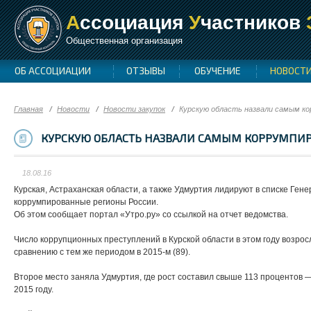
А
ссоциация
У
частников
Общественная организация
ОБ АССОЦИАЦИИ
ОТЗЫВЫ
ОБУЧЕНИЕ
НОВОСТ
Главная
Новости
Новости закупок
Курскую область назвали самым к
КУРСКУЮ ОБЛАСТЬ НАЗВАЛИ САМЫМ КОРРУМПИ
18.08.16
Курская, Астраханская области, а также Удмуртия лидируют в списке Ген
коррумпированные регионы России.
Об этом сообщает портал «Утро.ру» со ссылкой на отчет ведомства.
Число коррупционных преступлений в Курской области в этом году возрос
сравнению с тем же периодом в 2015-м (89).
Второе место заняла Удмуртия, где рост составил свыше 113 процентов 
2015 году.