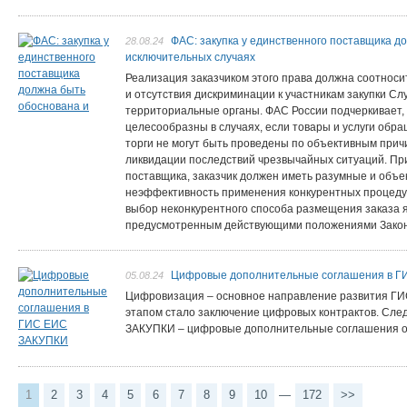
ФАС: закупка у единственного поставщика д
28.08.24
исключительных случаях
Реализация заказчиком этого права должна соотноси
и отсутствия дискриминации к участникам закупки С
территориальные органы. ФАС России подчеркивает, 
целесообразны в случаях, если товары и услуги обр
торги не могут быть проведены по объективным прич
ликвидации последствий чрезвычайных ситуаций. Пр
поставщика, заказчик должен иметь разумные и объ
неэффективность применения конкурентных процедур
выбор неконкурентного способа размещения заказа 
предусмотренным действующими положениями Закона
Цифровые дополнительные соглашения в 
05.08.24
Цифровизация – основное направление развития ГИ
этапом стало заключение цифровых контрактов. Сл
ЗАКУПКИ – цифровые дополнительные соглашения об
1
2
3
4
5
6
7
8
9
10
—
172
>>