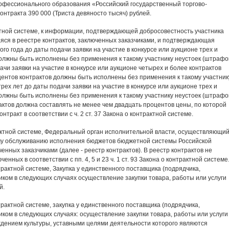
фессионального образования «Российский государственный торгово-
онтракта 390 000 (Триста девяносто тысяч) рублей.
рактной системе, к информации, подтверждающей добросовестность участника
яся в реестре контрактов, заключенных заказчиками, и подтверждающая
го года до даты подачи заявки на участие в конкурсе или аукционе трех и
должны быть исполнены без применения к такому участнику неустоек (штрафо
дачи заявки на участие в конкурсе или аукционе четырех и более контрактов
центов контрактов должны быть исполнены без применения к такому участник
трех лет до даты подачи заявки на участие в конкурсе или аукционе трех и
должны быть исполнены без применения к такому участнику неустоек (штрафо
рактов должна составлять не менее чем двадцать процентов цены, по которой
тракт в соответствии с ч. 2 ст. 37 Закона о контрактной системе.
нтрактной системе, Федеральный орган исполнительной власти, осуществляющи
му обслуживанию исполнения бюджетов бюджетной системы Российской
енных заказчиками (далее - реестр контрактов). В реестр контрактов не
нных в соответствии с пп. 4, 5 и 23 ч. 1 ст. 93 Закона о контрактной системе
контрактной системе, Закупка у единственного поставщика (подрядчика,
ком в следующих случаях осуществление закупки товара, работы или услуги
й.
контрактной системе, закупка у единственного поставщика (подрядчика,
ком в следующих случаях: осуществление закупки товара, работы или услуги
дением культуры, уставными целями деятельности которого являются