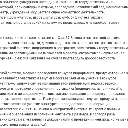
я объектов культурного наследия, а также иным государственным или
етарий, парк культуры и отдыха, заповедник, ботанический сад, национальн
театр, учреждение, осуществляющее концертную деятельность,
ей, дом культуры, дворец культуры, клуб, библиотека, архив),
овательной организацией на сумму, не превышающую четырехсот тысяч
к пояснил, что в соответствии с ч. 3 ст. 37 Закона о контрактной системе,
сть участника закупки, должна содержаться в реестре контрактов, вместе с
о контрактной системе, информация о контрактах, заключенных государственным
енными поставщиками не включается в реестр контрактов при сумме менее
нкурсная Комиссия Заказчика не смогла подтвердить добросовестность
рактной системе, в случае проведения конкурса информация, предусмотренная ч
оставляется участником закупки в составе заявки на участие в конкурсе.
яет такую заявку в случае признания этой информации недостоверной.
руется в протоколе определения поставщика (подрядчика, исполнителя) с
доводится до сведения участника закупки, направившего заявку, не позднее
ия указанного протокола. Если участником закупки в случае, предусмотренно
 составе заявки на участие в конкурсе не предоставлена информация,
ветствии с ч. 3 ст. 37 Закона о контрактной системе, контракт с данным
ния им обеспечения исполнения контракта в размере, в полтора раза
я контракта, указанный в документации о проведении конкурса, но не мен
дусмотрена выплата аванса).