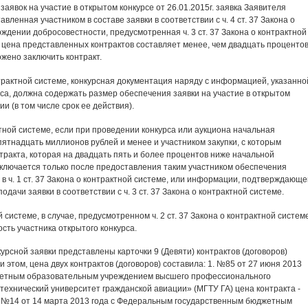
аявок на участие в открытом конкурсе от 26.01.2015г. заявка Заявителя
ленная участником в составе заявки в соответствии с ч. 4 ст. 37 Закона о
дении добросовестности, предусмотренная ч. 3 ст. 37 Закона о контрактной
к цена представленных контрактов составляет менее, чем двадцать
проценто
ожено заключить контракт.
 контрактной системе, конкурсная документация наряду с информацией, указанно
са, должна содержать размер обеспечения заявки на участие в открытом
ии (в том числе срок ее действия).
рактной системе, если при проведении конкурса или аукциона начальная
пятнадцать миллионов рублей и менее и участником закупки, с которым
тракта, которая на двадцать пять и более процентов ниже начальной
аключается только после предоставления таким участником обеспечения
 в ч. 1 ст. 37 Закона о контрактной системе, или информации, подтверждающе
одачи заявки в соответствии с ч. 3 ст. 37 Закона о контрактной системе.
ой системе, в случае, предусмотренном ч. 2 ст. 37 Закона о контрактной систем
ть участника открытого конкурса.
урсной заявки представлены карточки 9 (Девяти) контрактов (договоров)
 этом, цена двух контрактов (договоров) составила: 1. №85 от 27 июня 2013
жетным образовательным учреждением высшего профессионального
ехнический университет гражданской авиации» (МГТУ ГА) цена контракта -
 2. №14 от 14 марта 2013 года с Федеральным государственным бюджетным