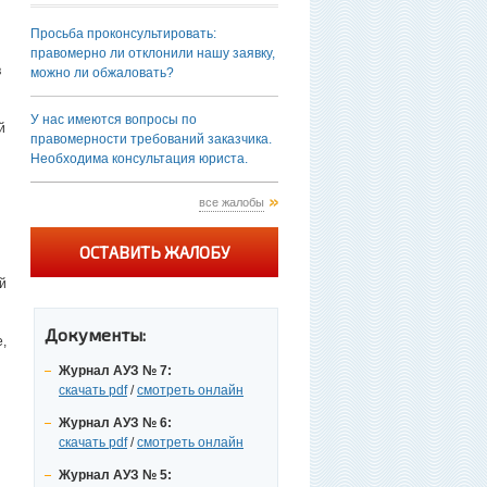
Просьба проконсультировать:
правомерно ли отклонили нашу заявку,
в
можно ли обжаловать?
У нас имеются вопросы по
й
правомерности требований заказчика.
Необходима консультация юриста.
все жалобы
ОСТАВИТЬ ЖАЛОБУ
й
Документы:
е,
Журнал АУЗ № 7:
скачать pdf
/
смотреть онлайн
Журнал АУЗ № 6:
скачать pdf
/
смотреть онлайн
Журнал АУЗ № 5: