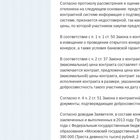
Согласно протоколу рассмотрения и оценки з
отклонена на следующем основании: представ
контрактной системе информация о подтверж
системе, признается недостоверной, так ка
цены, по которой участником закупки предл
В соответствии с п. 1 ч. 1 ст. 50 Закона о
в извещении о проведении открытого конкур
конкурсе, а также условия банковской гарант
В соответствии с ч. 2 ст. 37 Закона о конт
(максимальная) цена контракта составляет 
заключается контракт, предложена цена кон
(максимальной) цены контракта, контракт з
исполнения контракта в размере, указанном
добросовестность такого участника на дату п
Согласно п. 4 ч. 2 ст. 51 Закона о контрактн
документы, подтверждающие добросовестнос
Согласно доводам Заявителя, в составе конк
заключенных и выполненных в 2013 году. При
года с Федеральным государственным бюд
образования «Московский государственный т
390 000 (Триста девяносто тысяч) рублей;