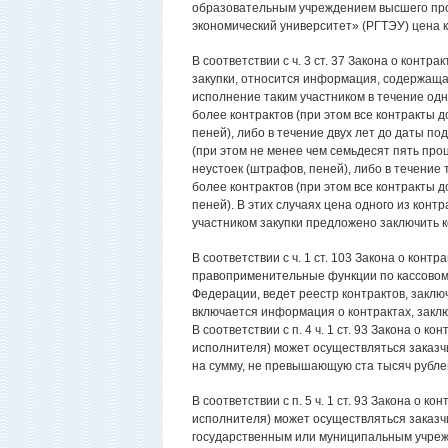
образовательным учреждением высшего про
экономический университет» (РГТЭУ) цена к
В соответствии с ч. 3 ст. 37 Закона о конт
закупки, относится информация, содержаща
исполнение таким участником в течение одно
более контрактов (при этом все контракты 
пеней), либо в течение двух лет до даты по
(при этом не менее чем семьдесят пять про
неустоек (штрафов, пеней), либо в течение 
более контрактов (при этом все контракты 
пеней). В этих случаях цена одного из конт
участником закупки предложено заключить кон
В соответствии с ч. 1 ст. 103 Закона о ко
правоприменительные функции по кассово
Федерации, ведет реестр контрактов, заключ
включается информация о контрактах, заключе
В соответствии с п. 4 ч. 1 ст. 93 Закона о 
исполнителя) может осуществляться заказчи
на сумму, не превышающую ста тысяч рубле
В соответствии с п. 5 ч. 1 ст. 93 Закона о 
исполнителя) может осуществляться заказчи
государственным или муниципальным учреж