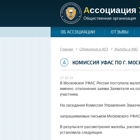
А
ссоциация
Общественная организация
ОБ АССОЦИАЦИИ
ОТЗЫВЫ
Главная
Обращения в АУЗ
Жалобы в ФАС
КОМИССИЯ УФАС ПО Г. МОС
27.02.15
В Московское УФАС России поступила жалоба
именно: отклонение заявки Заявителя на 
участника.
На заседании Комиссии Управления Заказчи
запрашиваемые письмом Московского УФАС 
В результате рассмотрения жалобы, рассмо
установила следующее.