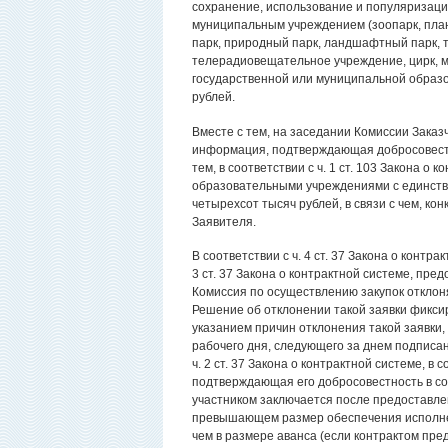
сохранение, использование и популяризаци
муниципальным учреждением (зоопарк, план
парк, природный парк, ландшафтный парк, 
телерадиовещательное учреждение, цирк, муз
государственной или муниципальной образ
рублей.
Вместе с тем, на заседании Комиссии Заказчи
информация, подтверждающая добросовестно
тем, в соответствии с ч. 1 ст. 103 Закона 
образовательными учреждениями с единств
четырехсот тысяч рублей, в связи с чем, ко
Заявителя.
В соответствии с ч. 4 ст. 37 Закона о конт
3 ст. 37 Закона о контрактной системе, пред
Комиссия по осуществлению закупок отклон
Решение об отклонении такой заявки фикси
указанием причин отклонения такой заявки, 
рабочего дня, следующего за днем подписан
ч. 2 ст. 37 Закона о контрактной системе, в
подтверждающая его добросовестность в соот
участником заключается после предоставле
превышающем размер обеспечения исполнени
чем в размере аванса (если контрактом пре