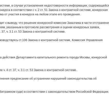
ой системе, в случае установления недостоверности информации, содержащейс
курса в соответствии с ч. 2 ст. 51 Закона о контрактной системе, конкурсная
ка от участия в конкурсе на любом этапе его проведения.
ит к выводу, что решение конкурсной комиссии Заказчика в части отстранени
ниям, указанным в протоколе рассмотрения и оценки конкурсных заявок,
37, ч. 3.1 ст. 53 Закона о контрактной системе.
оводствуясь ст.106 Закона о контрактной системе, Комиссия Управления
а действия Департамента капитального ремонта города Москвы, конкурсной
ч. 4 ст. 37, ч. 3.1 ст. 53 Закона о контрактной системе.
олнения предписание об устранении нарушений законодательства об
битражном суде) в соответствии с законодательством Российской Федерации.