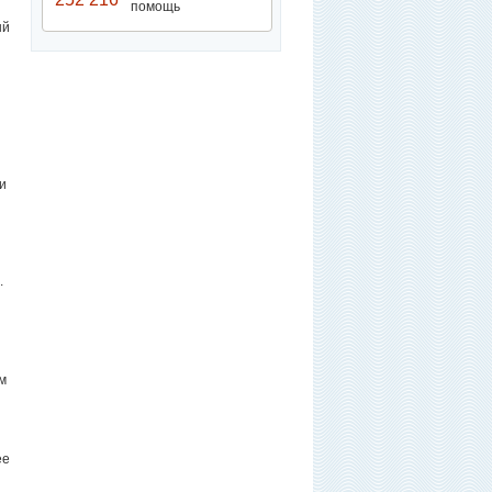
помощь
ый
и
.
м
ее